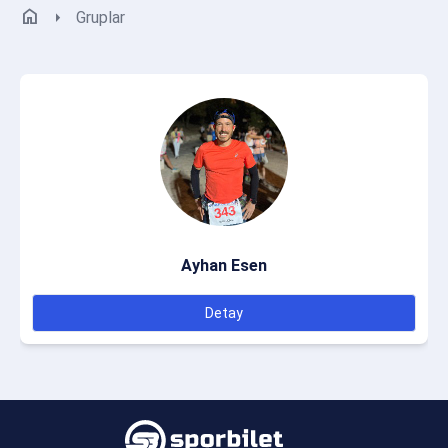
home
arrow_right
Gruplar
Ayhan Esen
Detay