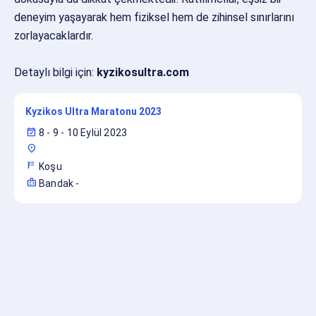
deneyim yaşayarak hem fiziksel hem de zihinsel sınırlarını
zorlayacaklardır.
Detaylı bilgi için:
kyzikosultra.com
Kyzikos Ultra Maratonu 2023
event_available
8 - 9 - 10 Eylül 2023
location_on
sports_score
Koşu
badge
Bandak
-