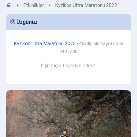
home
arrow_right
arrow_right
Etkinlikler
Kyzikos Ultra Maratonu 2023
🥺 Üzgünüz
Kyzikos Ultra Maratonu 2023
etkinliğinin kaydı sona
ermiştir.
İlginiz için teşekkür ederiz.