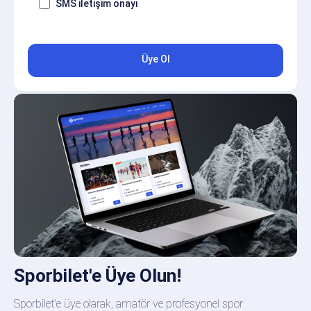
SMS iletişim onayı
Üye Ol
Sporbilet'e Üye Olun!
Sporbilet'e üye olarak, amatör ve profesyonel spor