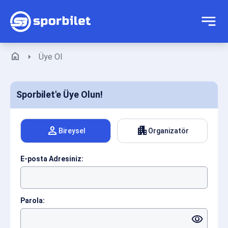
home
arrow_right
Üye Ol
Sporbilet'e Üye Olun!
person
apartment
Bireysel
Organizatör
E-posta Adresiniz:
Parola:
visibility