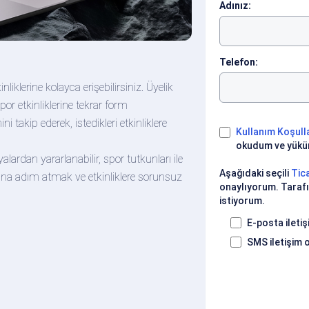
Adınız:
Telefon:
liklerine kolayca erişebilirsiniz. Üyelik
por etkinliklerine tekrar form
i takip ederek, istedikleri etkinliklere
Kullanım Koşull
okudum ve yüküm
ardan yararlanabilir, spor tutkunları ile
Aşağıdaki seçili
Tica
ına adım atmak ve etkinliklere sorunsuz
onaylıyorum. Tarafı
istiyorum.
E-posta ileti
SMS iletişim 