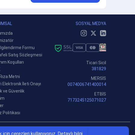
UMSAL
SOSYAL MEDYA
ımızda
nizatör
ilgilendirme Formu
feli Satış Sözleşmesi
nım Koşulları
Ticari Sicil
381829
K
 Rıza Metni
MERSİS
i Elektronik İleti Onayı
0074006741400014
lik ve Güvenlik
ETBİS
şim
7173245125071027
er
 Politikası
için çerezleri kullanıyoruz. Detaylı bilgi