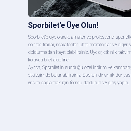
Sporbilet'e Üye Olun!
Sporbilet'e üye olarak, amatör ve profesyonel spor etkin
sonras traillar, maratonlar, ultra maratonlar ve diğer s
doldurmadan kayıt olabilirsiniz. Üyeler, etkinlik takvimin
kolayca bilet alabilirler.
Ayrıca, Sporbilet'in sunduğu özel indirim ve kampanyal
etkileşimde bulunabilirsiniz. Sporun dinamik dünyas
erişim sağlamak için formu doldurun ve giriş yapın.