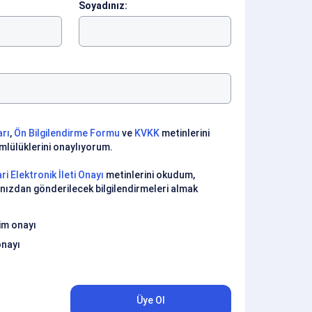
Soyadınız:
arı
,
Ön Bilgilendirme Formu
ve
KVKK
metinlerini
lülüklerini onaylıyorum.
ri Elektronik İleti Onayı
metinlerini okudum,
nızdan gönderilecek bilgilendirmeleri almak
şim onayı
onayı
Üye Ol