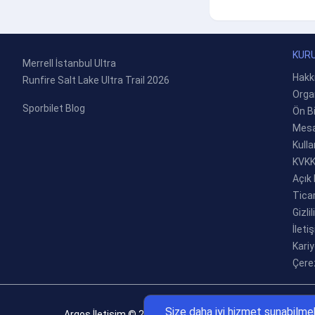
KUR
Merrell İstanbul Ultra
Hakk
Runfire Salt Lake Ultra Trail 2026
Orga
Sporbilet Blog
Ön B
Mesa
Kulla
KVK
Açık
Ticar
Gizli
İleti
Kariy
Çerez
Size daha iyi hizmet sunabilmek 
Argos İletişim
© 2026 Tüm hakları saklıdır.