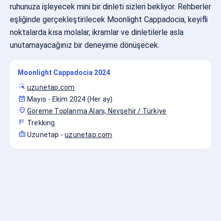
ruhunuza işleyecek mini bir dinleti sizleri bekliyor. Rehberler
eşliğinde gerçekleştirilecek Moonlight Cappadocia, keyifli
noktalarda kısa molalar, ikramlar ve dinletilerle asla
unutamayacağınız bir deneyime dönüşecek.
Moonlight Cappadocia 2024
web_traffic
uzunetap.com
event_available
Mayıs - Ekim 2024 (Her ay)
location_on
Göreme Toplanma Alanı, Nevşehir / Türkiye
sports_score
Trekking
badge
Uzunetap
-
uzunetap.com