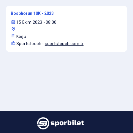
Bosphorun 10K - 2023
event_available
15 Ekim 2023 - 08:00
location_on
sports_score
Koşu
badge
Sportstouch
-
sportstouch.com.tr