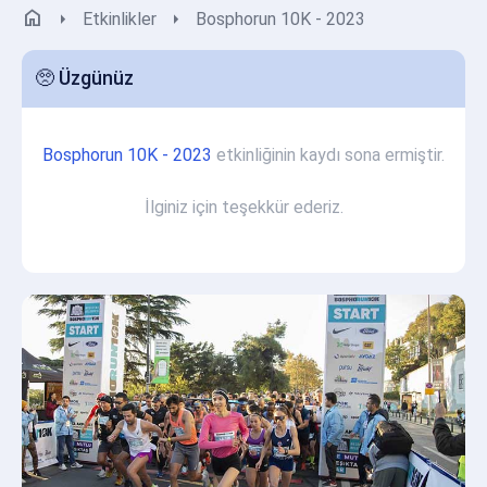
home
arrow_right
arrow_right
Etkinlikler
Bosphorun 10K - 2023
🥺 Üzgünüz
Bosphorun 10K - 2023
etkinliğinin kaydı sona ermiştir.
İlginiz için teşekkür ederiz.