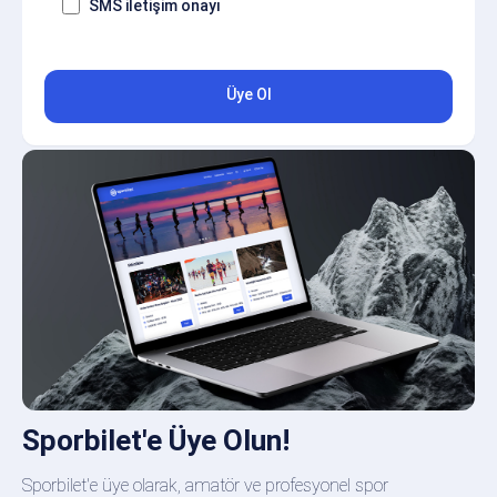
SMS iletişim onayı
Üye Ol
Sporbilet'e Üye Olun!
Sporbilet'e üye olarak, amatör ve profesyonel spor