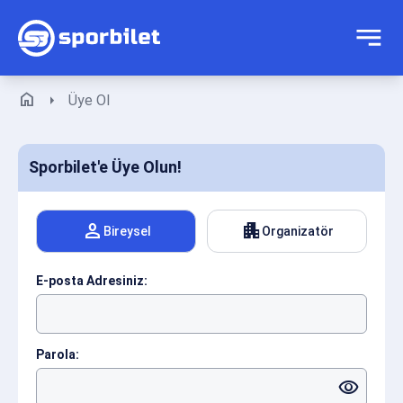
home
arrow_right
Üye Ol
Sporbilet'e Üye Olun!
person
apartment
Bireysel
Organizatör
E-posta Adresiniz:
Parola:
visibility